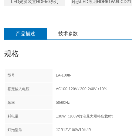
LED光源装置HDF50系列
环形LED照明HDR61WJ/LCD21
产品描述
技术参数
规格
型号
LA-100IR
额定输入电压
AC100-120V / 200-240V ±10%
频率
50/60Hz
耗电量
130W（100W
灯泡最大规格负载时
）
灯泡型号
JCR12V100W10H/IR