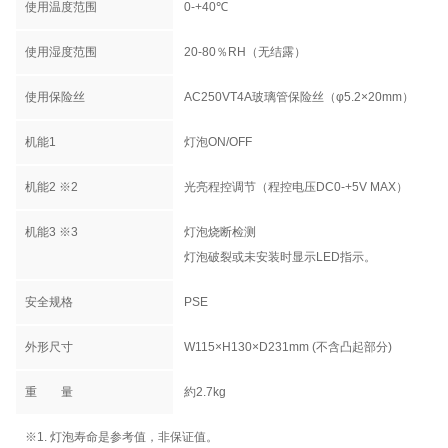
使用温度范围
0-+40℃
使用湿度范围
20-80％RH（无结露）
使用保险丝
AC250VT4A玻璃管保险丝（φ5.2×20mm）
机能1
灯泡ON/OFF
机能2 ※2
光亮程控调节（程控电压DC0-+5V MAX）
机能3 ※3
灯泡烧断检测
灯泡破裂或未安装时显示LED指示。
安全规格
PSE
外形尺寸
W115×H130×D231mm (不含凸起部分)
重 量
約2.7kg
※1. 灯泡寿命是参考值，非保证值。