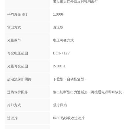
带反射近红外线反射镜的鹵灯
平均寿命 ※1
1,000H
输出方式
直流型
光量调节
电压可变方式
可变电压范围
DC3-+12V
光量可变范围
2-100％
超电流保护回路
下垂型（自动恢复型）
过热保护回路
输出切断型出力遮断形（再接通电源即可恢复）
冷却方式
强冷风扇
过滤片
IR80热线吸收过滤片